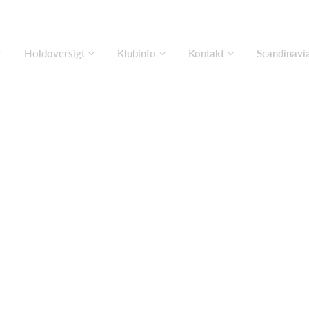
r
Holdoversigt
Klubinfo
Kontakt
Scandinavi